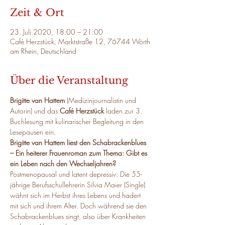
Zeit & Ort
23. Juli 2020, 18:00 – 21:00
Café Herzstück, Marktstraße 12, 76744 Wörth
am Rhein, Deutschland
Über die Veranstaltung
Brigitte van Hattem
 (Medizinjournalistin und 
Autorin) und das 
Café Herzstück
 laden zur 3. 
Buchlesung mit kulinarischer Begleitung in den 
Lesepausen ein.
Brigitte van Hattem liest den Schabrackenblues 
– Ein heiterer Frauenroman zum Thema: Gibt es 
ein Leben nach den Wechseljahren?
Postmenopausal und latent depressiv: Die 55-
jährige Berufsschullehrerin Silvia Maier (Single) 
wähnt sich im Herbst ihres Lebens und hadert 
mit sich und ihrem Alter. Doch während sie den 
Schabrackenblues singt, also über Krankheiten 