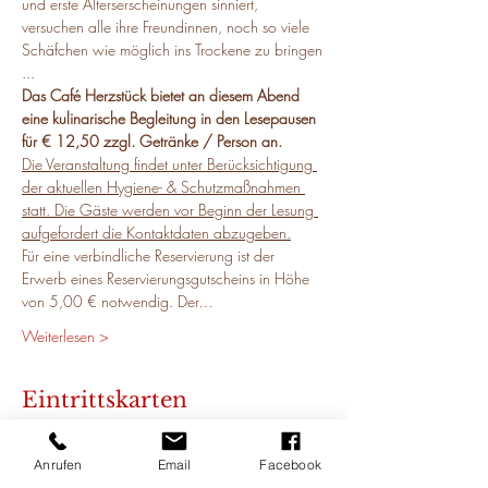
und erste Alterserscheinungen sinniert, 
versuchen alle ihre Freundinnen, noch so viele 
Schäfchen wie möglich ins Trockene zu bringen 
...
Das Café Herzstück bietet an diesem Abend 
eine kulinarische Begleitung in den Lesepausen 
für € 12,50 zzgl. Getränke / Person an.
Die Veranstaltung findet unter Berücksichtigung 
der aktuellen Hygiene- & Schutzmaßnahmen 
statt. Die Gäste werden vor Beginn der Lesung 
aufgefordert die Kontaktdaten abzugeben.
Für eine verbindliche Reservierung ist der 
Erwerb eines Reservierungsgutscheins in Höhe 
von 5,00 € notwendig. Der…
Weiterlesen >
Eintrittskarten
Anrufen
Email
Facebook
Verkauf beendet