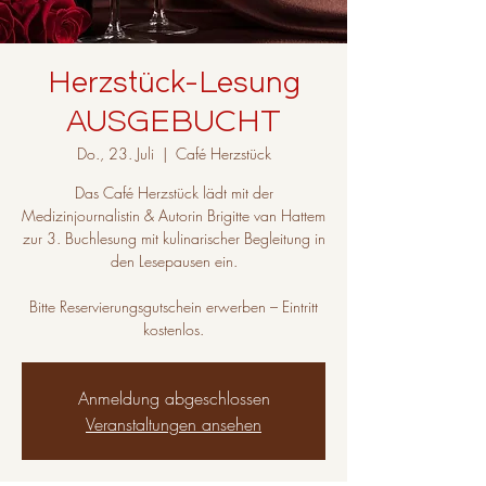
Herzstück-Lesung
AUSGEBUCHT
Do., 23. Juli
  |  
Café Herzstück
Das Café Herzstück lädt mit der
Medizinjournalistin & Autorin Brigitte van Hattem
zur 3. Buchlesung mit kulinarischer Begleitung in
den Lesepausen ein.
Bitte Reservierungsgutschein erwerben – Eintritt
kostenlos.
Anmeldung abgeschlossen
Veranstaltungen ansehen