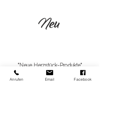
Neu
*Neue Herzstück-Produkte*
Wunderschöne Herzstück Produkte
Anrufen
Email
Facebook
befinden sich momentan in
Produktion.
​ Lasst Euch
überraschen....
©2025 by Café Herzstück