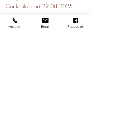
Cocktailabend 22.08.2025
Mehr Infos
Anrufen
Email
Facebook
Preis
5,00 €
Diese Veranstaltung teilen
©2025 by Café Herzstück
Jobs