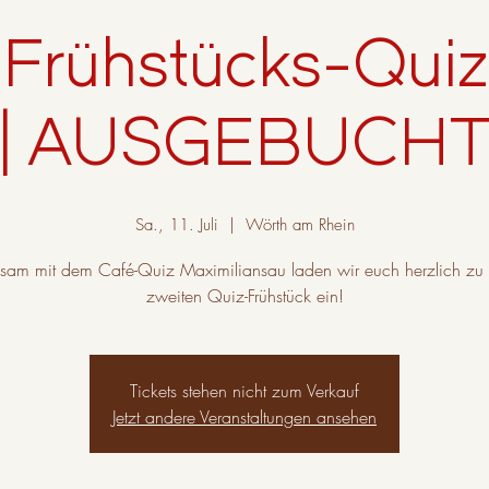
Frühstücks-Quiz
| AUSGEBUCH
Sa., 11. Juli
  |  
Wörth am Rhein
am mit dem Café-Quiz Maximiliansau laden wir euch herzlich zu
zweiten Quiz-Frühstück ein!
Tickets stehen nicht zum Verkauf
Jetzt andere Veranstaltungen ansehen